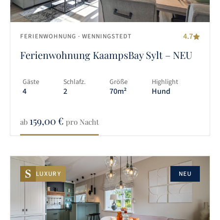
4.7
FERIENWOHNUNG
· WENNINGSTEDT
Ferienwohnung KaampsBay Sylt – NEU
Gäste
Schlafz.
Größe
Highlight
4
2
70m²
Hund
159,00
€
ab
pro Nacht
LUXURY
NEU