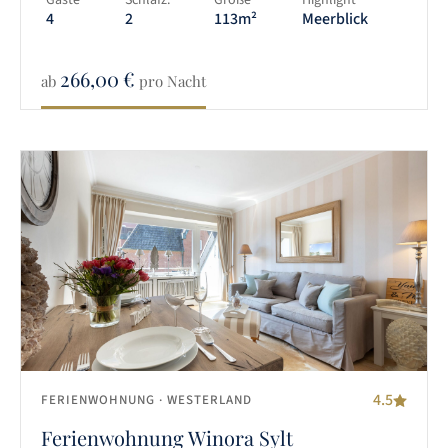
Gäste
Schlafz.
Größe
Highlight
4
2
113m²
Meerblick
266,00
€
ab
pro Nacht
4.5
FERIENWOHNUNG
· WESTERLAND
Ferienwohnung Winora Sylt