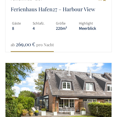
Ferienhaus Hafen27 – Harbour View
Gäste
Schlafz.
Größe
Highlight
8
4
220m²
Meerblick
269,00
€
ab
pro Nacht