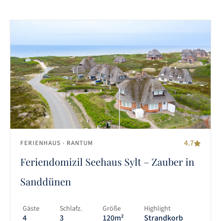
4.7
FERIENHAUS
· RANTUM
Feriendomizil Seehaus Sylt – Zauber in
Sanddünen
Gäste
Schlafz.
Größe
Highlight
4
3
120m²
Strandkorb