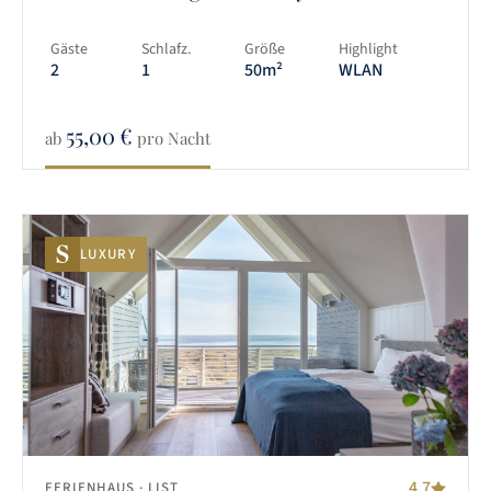
Gäste
Schlafz.
Größe
Highlight
2
1
50m²
WLAN
55,00
€
ab
pro Nacht
LUXURY
4.7
FERIENHAUS
· LIST