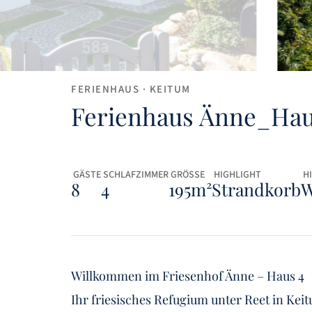
4.9 / 5
FERIENHAUS
· KEITUM
Exzellent
Ferienhaus Änne_Hau
Austattung:
4.9
Lage:
4.8
 GÄSTE
 SCHLAFZIMMER
 GRÖSSE
 HIGHLIGHT
 
8
Preis/Leistung:
4
4.5
195m²
Strandkorb
W
Sotheby’s Service:
5
Willkommen im Friesenhof Änne – Haus 4
Ihr friesisches Refugium unter Reet in Keit