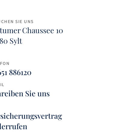
UCHEN SIE UNS
tumer Chaussee 10
80 Sylt
EFON
51 886120
IL
reiben Sie uns
sicherungsvertrag
derrufen