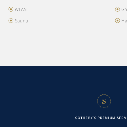
WLAN
Ga
Sauna
Ha
Entfernungen
Strand:
6,0 km
SOTHEBY’S PREMIUM SERV
Einkaufsmöglichkeit:
1,5 km