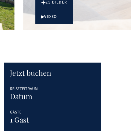
25 BILDER
VIDEO
 Anmerkungen / Wünsche wurde stets rasch
te Check-out, der glücklicherweise möglich war!
Die Ausstattung ist hervorragend und wir haben uns
chkeiten und Restaurants und perfekt für
n alle Parkplätze besetzt sind, wird es mit einem SUV
chmals an die hervorragende und absolut service-
26