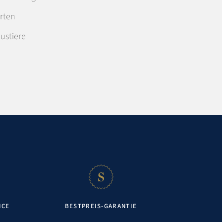
rten
ustiere
ICE
BESTPREIS-GARANTIE