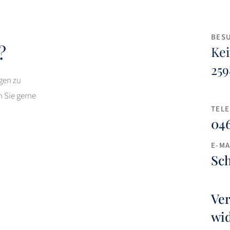
BES
?
Kei
259
gen zu
 Sie gerne
TEL
046
E-MA
Sch
Ver
wi