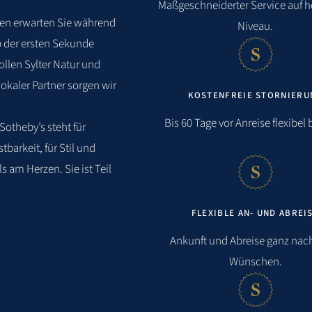
Maßgeschneiderter Service auf 
ien
erwarten
Sie
während
Bahnhof:
2,7 km
Niveau.
b der ersten Sekunde
Flughafen:
5,2 km
llen Sylter Natur und
okaler Partner sorgen wir
Stadt:
5,3 km
KOSTENFREIE STORNIERU
Bis 60 Tage vor Anreise flexibel 
Golfen:
6,2 km
otheby’s steht für
tbarkeit, für Stil und
ls am Herzen. Sie ist Teil
FLEXIBLE AN- UND ABREI
Ankunft und Abreise ganz nach
Wünschen.