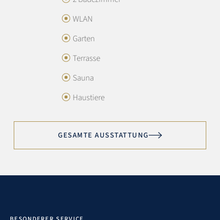
4.7 / 5
WLAN
Garten
Austattung:
4.6
Terrasse
Lage:
4.8
Sauna
Preis/Leistung:
4.3
Haustiere
Sotheby’s Service:
4.9
GESAMTE AUSSTATTUNG
Exzellent
Alles perfekt, danke
5
M. ARMBRUSTER
VERREIST IM JUNI 2026
BESONDERER SERVICE