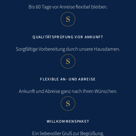
Bis 60 Tage vor Anreise flexibel bleiben.
Strand:
0,7 km
QUALITÄTSPRÜFUNG VOR ANKUNFT
Meer:
0,7 km
Sorgfältige Vorbereitung durch unsere Hausdamen.
Einkaufsmöglichkeit:
1,3 km
Bahnhof:
3,0 km
FLEXIBLE AN- UND ABREISE
Flughafen:
1,0 km
Ankunft und Abreise ganz nach Ihren Wünschen.
Stadt:
0,7 km
Golfen:
2,3 km
WILLKOMMENSPAKET
Ein liebevoller Gruß zur Begrüßung.