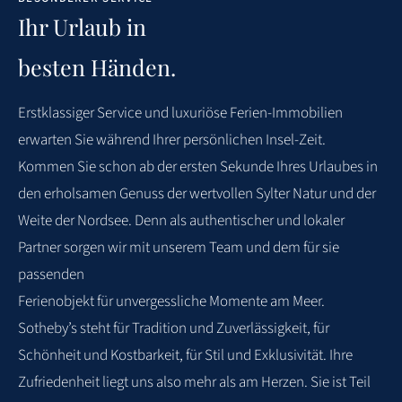
Ihr Urlaub in
besten Händen.
WEITERE BEWERTUNGEN
Erstklassiger
Service
und
luxuriöse
Ferien-Immobilien
erwarten
Sie
während
Ihrer
persönlichen Insel-Zeit.
Kommen Sie schon ab der ersten Sekunde Ihres Urlaubes in
den
erholsamen Genuss der wertvollen Sylter Natur und der
Weite der Nordsee. Denn als
authentischer und lokaler
Partner sorgen wir mit unserem Team und dem für sie
passenden
Ferienobjekt für unvergessliche Momente am Meer.
Sotheby’s steht für Tradition und
Zuverlässigkeit, für
Schönheit und Kostbarkeit, für Stil und Exklusivität. Ihre
Zufriedenheit
liegt uns also mehr als am Herzen. Sie ist Teil