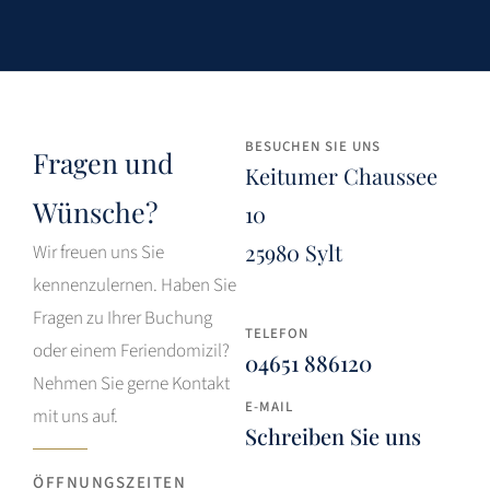
BESUCHEN SIE UNS
Fragen und
Keitumer Chaussee
Wünsche?
10
25980 Sylt
Wir freuen uns Sie
kennenzulernen. Haben Sie
Fragen zu Ihrer Buchung
TELEFON
oder einem Feriendomizil?
04651 886120
Nehmen Sie gerne Kontakt
E-MAIL
mit uns auf.
Schreiben Sie uns
ÖFFNUNGSZEITEN