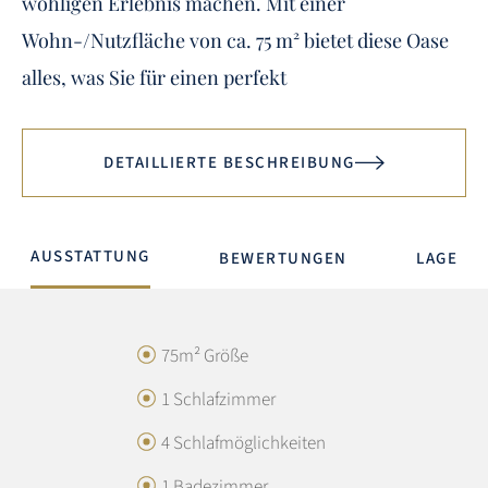
wohligen Erlebnis machen. Mit einer
Wohn-/Nutzfläche von ca. 75 m² bietet diese Oase
alles, was Sie für einen perfekt
DETAILLIERTE BESCHREIBUNG
AUSSTATTUNG
BEWERTUNGEN
LAGE
GESAMTBEWERTUNG
4.8 / 5
75m² Größe
1 Schlafzimmer
Austattung:
4.3
4 Schlafmöglichkeiten
Lage:
4.9
1 Badezimmer