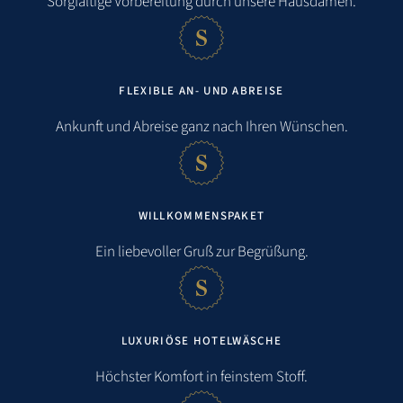
Sorgfältige Vorbereitung durch unsere Hausdamen.
Einkaufsmöglichkeit:
0,4 km
Restaurant:
0,6 km
FLEXIBLE AN- UND ABREISE
öffentlicher Nahverkehr:
0,2 km
Ankunft und Abreise ganz nach Ihren Wünschen.
Bahnhof:
1,2 km
Flughafen:
4,2 km
WILLKOMMENSPAKET
Stadt:
4,6 km
Ein liebevoller Gruß zur Begrüßung.
Golfen:
5,3 km
LUXURIÖSE HOTELWÄSCHE
Höchster Komfort in feinstem Stoff.