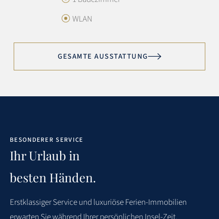
Preis/Leistung:
4.3
WLAN
Sotheby’s Service:
5
GESAMTE AUSSTATTUNG
Exzellent
Eine wirklich sehr schöne Wohnung. Wir kommen auf
jeden Fall wieder.
BESONDERER SERVICE
5
S. DAVID
VERREIST IM FEBRUAR 2026
Ihr Urlaub in
besten Händen.
WEITERE BEWERTUNGEN
Erstklassiger
Service
und
luxuriöse
Ferien-Immobilien
erwarten
Sie
während
Ihrer
persönlichen Insel-Zeit.