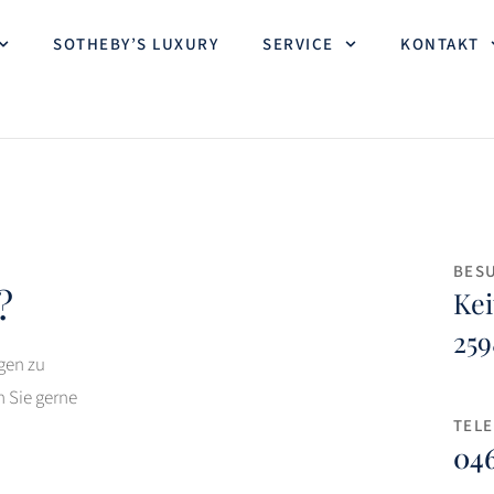
SOTHEBY’S LUXURY
SERVICE
KONTAKT
BES
?
Kei
259
gen zu
 Sie gerne
TEL
046