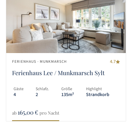
4.7
FERIENHAUS
· MUNKMARSCH
Ferienhaus Lee / Munkmarsch Sylt
Gäste
Schlafz.
Größe
Highlight
4
2
135m²
Strandkorb
165,00
€
ab
pro Nacht