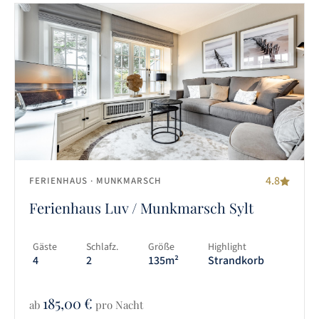
4.8
FERIENHAUS
· MUNKMARSCH
Ferienhaus Luv / Munkmarsch Sylt
Gäste
Schlafz.
Größe
Highlight
4
2
135m²
Strandkorb
185,00
€
ab
pro Nacht