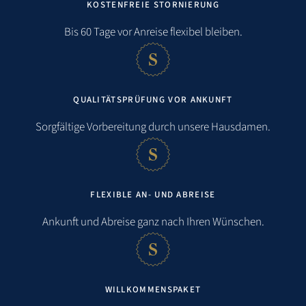
KOSTENFREIE STORNIERUNG
Entfernungen
Bis 60 Tage vor Anreise flexibel bleiben.
Strand:
6,0 km
QUALITÄTSPRÜFUNG VOR ANKUNFT
Meer:
6,0 km
Sorgfältige Vorbereitung durch unsere Hausdamen.
Einkaufsmöglichkeit:
0,8 km
Bahnhof:
0,8 km
FLEXIBLE AN- UND ABREISE
Flughafen:
5,0 km
Ankunft und Abreise ganz nach Ihren Wünschen.
Golfen:
4,0 km
WILLKOMMENSPAKET