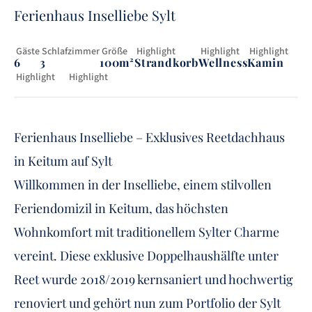
Ferienhaus Inselliebe Sylt
 Gäste
 Schlafzimmer
 Größe
 Highlight
 Highlight
 Highlight
6
3
100m²
Strandkorb
Wellness
Kamin
 Highlight
Highlight
Mit Hund
Garten
Ferienhaus Inselliebe – Exklusives Reetdachhaus
in Keitum auf Sylt
Willkommen in der Inselliebe, einem stilvollen
Feriendomizil in Keitum, das höchsten
Wohnkomfort mit traditionellem Sylter Charme
vereint. Diese exklusive Doppelhaushälfte unter
Reet wurde 2018/2019 kernsaniert und hochwertig
renoviert und gehört nun zum Portfolio der Sylt