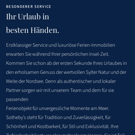
BESONDERER SERVICE
Vielen Dank für die wunderbare Woche in Keitum!
Ihr Urlaub in
4.7
S. KIRCHHOFF
besten Händen.
VERREIST IM OKTOBER 2025
Erstklassiger
Service
und
luxuriöse
Ferien-Immobilien
erwarten
Sie
während
Ihrer
persönlichen Insel-Zeit.
WEITERE BEWERTUNGEN
Kommen Sie schon ab der ersten Sekunde Ihres Urlaubes in
den
erholsamen Genuss der wertvollen Sylter Natur und der
Weite der Nordsee. Denn als
authentischer und lokaler
Partner sorgen wir mit unserem Team und dem für sie
passenden
Ferienobjekt für unvergessliche Momente am Meer.
Sotheby’s steht für Tradition und
Zuverlässigkeit, für
Schönheit und Kostbarkeit, für Stil und Exklusivität. Ihre