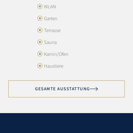
WLAN
4.6 / 5
Garten
Terrasse
Austattung:
5
Sauna
Lage:
4.4
Kamin/Ofen
Preis/Leistung:
4.3
Haustiere
Sotheby’s Service:
5
GESAMTE AUSSTATTUNG
Exzellent
Wir waren sehr zufrieden. Es war alles vorhanden, was man
brauchte. Die Ausstattung war hochwertig und exklusiv.
Der Check-In war unkompliziert, die Kommunikation gut.