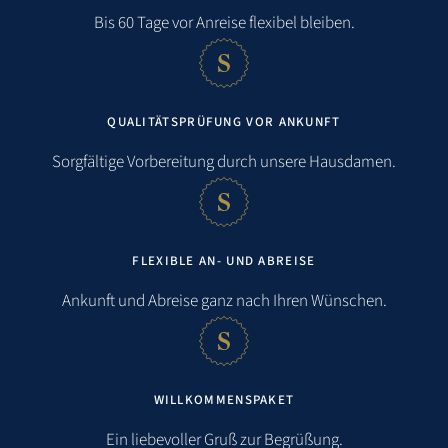
Bis 60 Tage vor Anreise flexibel bleiben.
Strand:
1,0 km
QUALITÄTSPRÜFUNG VOR ANKUNFT
Meer:
1,0 km
Sorgfältige Vorbereitung durch unsere Hausdamen.
Restaurant:
0,8 km
öffentlicher Nahverkehr:
0,5 km
FLEXIBLE AN- UND ABREISE
Bahnhof:
1,9 km
Ankunft und Abreise ganz nach Ihren Wünschen.
Flughafen:
1,0 km
Golfen:
2,4 km
WILLKOMMENSPAKET
Ein liebevoller Gruß zur Begrüßung.