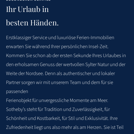
und bis ins kleinste Detail durchdacht. Man merkt sofort,
Ihr Urlaub in
mit wie viel Liebe und Sorgfalt dieses Haus eingerichtet
wurde. Es hat uns über Pfingsten an nichts gefehlt und wir
besten Händen.
haben jede Minute genossen. Ein Ort zum Wohlfühlen,
Entspannen und Wiederkommen. Absolute Empfehlung!
Erstklassiger
Service
und
luxuriöse
Ferien-Immobilien
erwarten
Sie
während
Ihrer
persönlichen Insel-Zeit.
5
M. DECKER
VERREIST IM MAI 2026
Kommen Sie schon ab der ersten Sekunde Ihres Urlaubes in
den
erholsamen Genuss der wertvollen Sylter Natur und der
Weite der Nordsee. Denn als
authentischer und lokaler
WEITERE BEWERTUNGEN
Partner sorgen wir mit unserem Team und dem für sie
passenden
Ferienobjekt für unvergessliche Momente am Meer.
Sotheby’s steht für Tradition und
Zuverlässigkeit, für
Schönheit und Kostbarkeit, für Stil und Exklusivität. Ihre
Zufriedenheit
liegt uns also mehr als am Herzen. Sie ist Teil