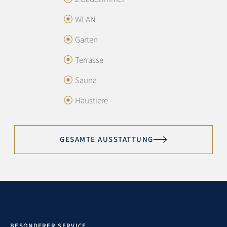
4.9 / 5
WLAN
Garten
Austattung:
5
Terrasse
Lage:
4.7
Sauna
Preis/Leistung:
4.7
Haustiere
Sotheby’s Service:
4.9
GESAMTE AUSSTATTUNG
Exzellent
Ein traumhaftes Haus auf Sylt, Luxus pur. Vom ersten
Moment an hat einfach alles gestimmt. Die Ausstattung ist
außergewöhnlich hochwertig, das Design geschmackvoll
BESONDERER SERVICE