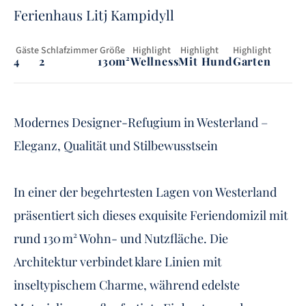
Ferienhaus Litj Kampidyll
 Gäste
 Schlafzimmer
 Größe
 Highlight
 Highlight
Highlight
4
2
130m²
Wellness
Mit Hund
Garten
Modernes Designer-Refugium in Westerland –
Eleganz, Qualität und Stilbewusstsein
In einer der begehrtesten Lagen von Westerland
präsentiert sich dieses exquisite Feriendomizil mit
rund 130 m² Wohn- und Nutzfläche. Die
Architektur verbindet klare Linien mit
inseltypischem Charme, während edelste