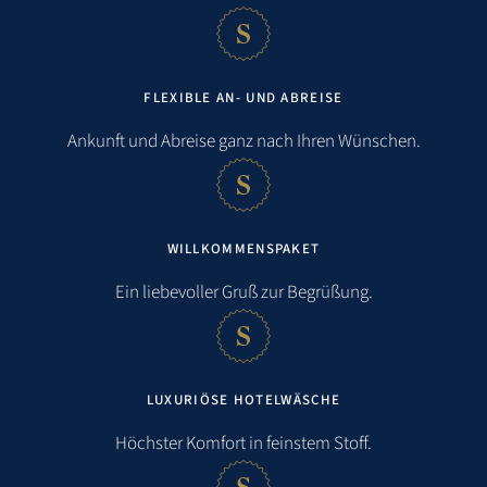
Einkaufsmöglichkeit:
1,0 km
Bahnhof:
6,9 km
FLEXIBLE AN- UND ABREISE
Flughafen:
5,5 km
Ankunft und Abreise ganz nach Ihren Wünschen.
Golfen:
2,6 km
WILLKOMMENSPAKET
Ein liebevoller Gruß zur Begrüßung.
LUXURIÖSE HOTELWÄSCHE
Höchster Komfort in feinstem Stoff.