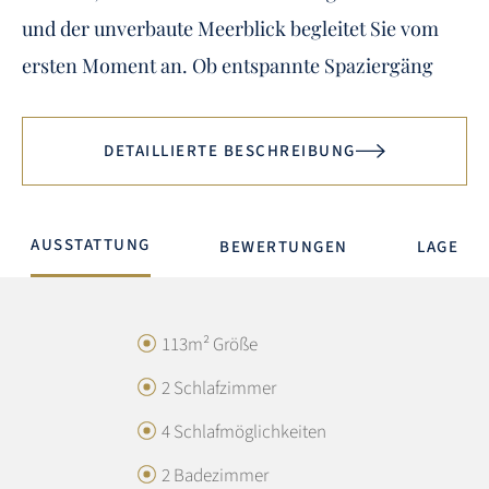
und der unverbaute Meerblick begleitet Sie vom
ersten Moment an. Ob entspannte Spaziergäng
DETAILLIERTE BESCHREIBUNG
AUSSTATTUNG
BEWERTUNGEN
LAGE
GESAMTBEWERTUNG
4.9 / 5
113m² Größe
2 Schlafzimmer
Austattung:
5
4 Schlafmöglichkeiten
Lage:
4.8
2 Badezimmer