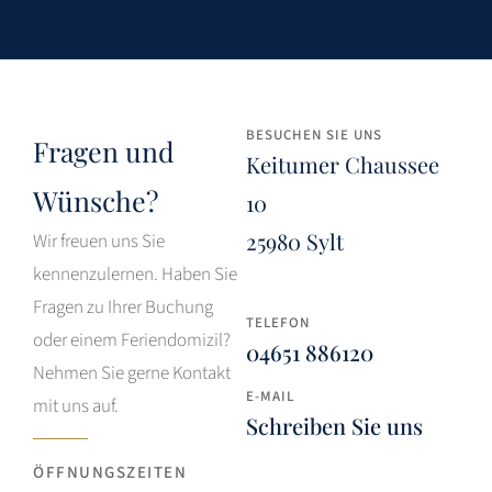
BESUCHEN SIE UNS
Fragen und
Keitumer Chaussee
Wünsche?
10
25980 Sylt
Wir freuen uns Sie
kennenzulernen. Haben Sie
Fragen zu Ihrer Buchung
TELEFON
oder einem Feriendomizil?
04651 886120
Nehmen Sie gerne Kontakt
E-MAIL
mit uns auf.
Schreiben Sie uns
ÖFFNUNGSZEITEN