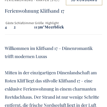
3D RUNDGANG
FERIENWOHNUNG
· KAMPEN (SYLT)
Ferienwohnung Kliffsand 17
 Gäste
 Schlafzimmer
 Größe
 Highlight
4
2
113m²
Meerblick
Willkommen im Kliffsand 17 – Dünenromantik
trifft modernen Luxus
Mitten in der einzigartigen Dünenlandschaft am
Roten Kliff liegt das stilvolle Kliffsand 17 – eine
exklusive Ferienwohnung in einem charmanten
Reetdachhaus. Der Strand ist nur wenige Schritte
entfernt, die frische Nordseeluft liegt in der Luft