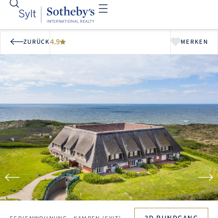
4.9
ZURÜCK
MERKEN