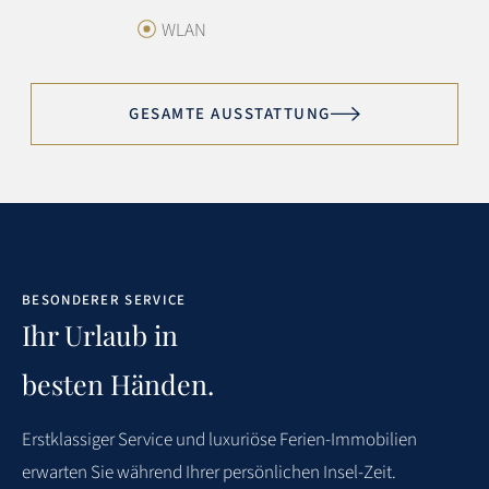
Preis/Leistung:
4.5
WLAN
Sotheby’s Service:
5
GESAMTE AUSSTATTUNG
Exzellent
Top Wohnung. Alles sauber und top ausgestattet.
Zuvorkommender Service. Wir kommen wieder.
BESONDERER SERVICE
5
L. BECKER
VERREIST IM AUGUST 2025
Ihr Urlaub in
besten Händen.
WEITERE BEWERTUNGEN
Erstklassiger
Service
und
luxuriöse
Ferien-Immobilien
erwarten
Sie
während
Ihrer
persönlichen Insel-Zeit.