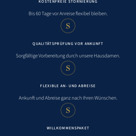
KOSTENFREIE STORNIERUNG
Entfernungen
Bis 60 Tage vor Anreise flexibel bleiben.
Strand:
0,3 km
QUALITÄTSPRÜFUNG VOR ANKUNFT
Meer:
0,3 km
Sorgfältige Vorbereitung durch unsere Hausdamen.
Einkaufsmöglichkeit:
0,6 km
Restaurant:
0,8 km
FLEXIBLE AN- UND ABREISE
Bahnhof:
1,1 km
Ankunft und Abreise ganz nach Ihren Wünschen.
Flughafen:
2,0 km
Golfen:
2,4 km
WILLKOMMENSPAKET