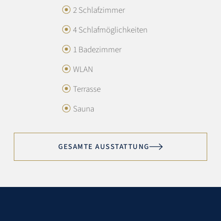
2 Schlafzimmer
4.6 / 5
4 Schlafmöglichkeiten
1 Badezimmer
Austattung:
4.8
WLAN
Lage:
4.5
Terrasse
Preis/Leistung:
4.1
Sauna
Sotheby’s Service:
4.6
GESAMTE AUSSTATTUNG
Exzellent
Es war alles Perfekt, Besonders gut gefiel mir die
Abwicklung mit Sotheby´s.