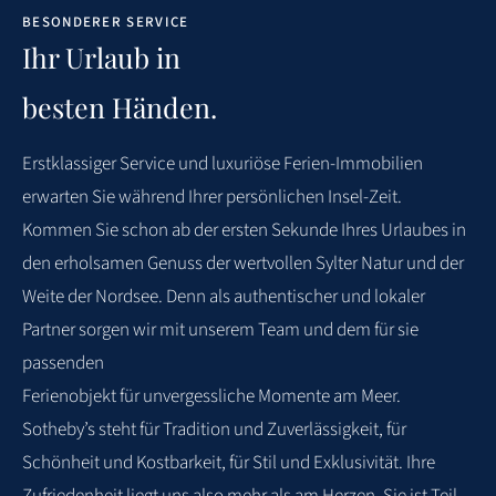
BESONDERER SERVICE
4.8
D. SCHIEMANN
VERREIST IM MAI 2026
Ihr Urlaub in
besten Händen.
WEITERE BEWERTUNGEN
Erstklassiger
Service
und
luxuriöse
Ferien-Immobilien
erwarten
Sie
während
Ihrer
persönlichen Insel-Zeit.
Kommen Sie schon ab der ersten Sekunde Ihres Urlaubes in
den
erholsamen Genuss der wertvollen Sylter Natur und der
Weite der Nordsee. Denn als
authentischer und lokaler
Partner sorgen wir mit unserem Team und dem für sie
passenden
Ferienobjekt für unvergessliche Momente am Meer.
Sotheby’s steht für Tradition und
Zuverlässigkeit, für
Schönheit und Kostbarkeit, für Stil und Exklusivität. Ihre