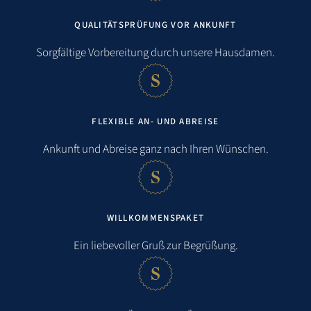
QUALITÄTSPRÜFUNG VOR ANKUNFT
Meer:
0,1 km
Sorgfältige Vorbereitung durch unsere Hausdamen.
Einkaufsmöglichkeit:
0,1 km
Restaurant:
0,2 km
FLEXIBLE AN- UND ABREISE
öffentlicher Nahverkehr:
0,2 km
Ankunft und Abreise ganz nach Ihren Wünschen.
Bahnhof:
0,6 km
Flughafen:
1,0 km
WILLKOMMENSPAKET
Stadt:
0,2 km
Ein liebevoller Gruß zur Begrüßung.
Golfen:
4,9 km