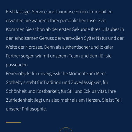
Erstklassiger
Service
und
luxuriöse
Ferien-Immobilien
WEITERE BEWERTUNGEN
erwarten
Sie
während
Ihrer
persönlichen Insel-Zeit.
Kommen Sie schon ab der ersten Sekunde Ihres Urlaubes in
den
erholsamen Genuss der wertvollen Sylter Natur und der
Weite der Nordsee. Denn als
authentischer und lokaler
Partner sorgen wir mit unserem Team und dem für sie
passenden
Ferienobjekt für unvergessliche Momente am Meer.
Sotheby’s steht für Tradition und
Zuverlässigkeit, für
Schönheit und Kostbarkeit, für Stil und Exklusivität. Ihre
Zufriedenheit
liegt uns also mehr als am Herzen. Sie ist Teil
unserer Philosophie.