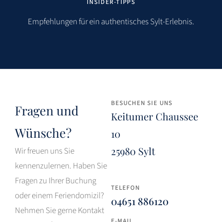
INSIDER-TIPPS
Empfehlungen für ein authentisches Sylt-Erlebnis.
BESUCHEN SIE UNS
Fragen und
Keitumer Chaussee
Wünsche?
10
25980 Sylt
Wir freuen uns Sie
kennenzulernen. Haben Sie
Fragen zu Ihrer Buchung
TELEFON
oder einem Feriendomizil?
04651 886120
Nehmen Sie gerne Kontakt
E-MAIL