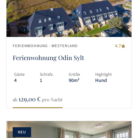
4.7
FERIENWOHNUNG
· WESTERLAND
Ferienwohnung Odin Sylt
Gäste
Schlafz.
Größe
Highlight
4
1
90m²
Hund
129,00
€
ab
pro Nacht
NEU