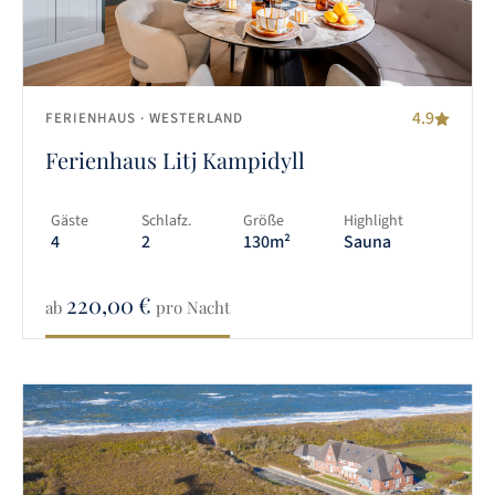
4.9
FERIENHAUS
· WESTERLAND
Ferienhaus Litj Kampidyll
Gäste
Schlafz.
Größe
Highlight
4
2
130m²
Sauna
220,00
€
ab
pro Nacht