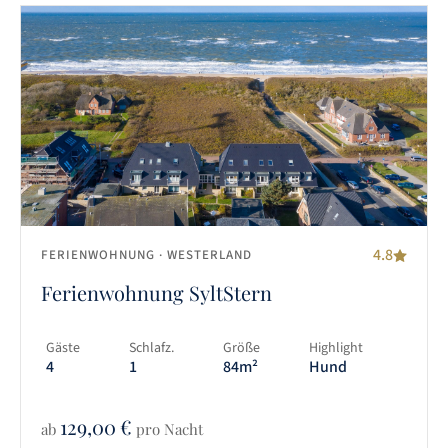
4.8
FERIENWOHNUNG
· WESTERLAND
Ferienwohnung SyltStern
Gäste
Schlafz.
Größe
Highlight
4
1
84m²
Hund
129,00
€
ab
pro Nacht