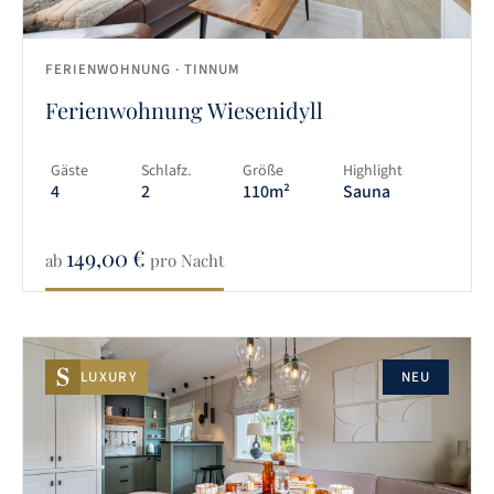
FERIENWOHNUNG
· TINNUM
Ferienwohnung Wiesenidyll
Gäste
Schlafz.
Größe
Highlight
4
2
110m²
Sauna
149,00
€
ab
pro Nacht
LUXURY
NEU