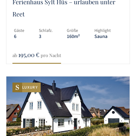
Ferienhaus Sylt Hüs – urlauben unter
Reet
Gäste
Schlafz.
Größe
Highlight
6
3
160m²
Sauna
195,00
€
ab
pro Nacht
LUXURY