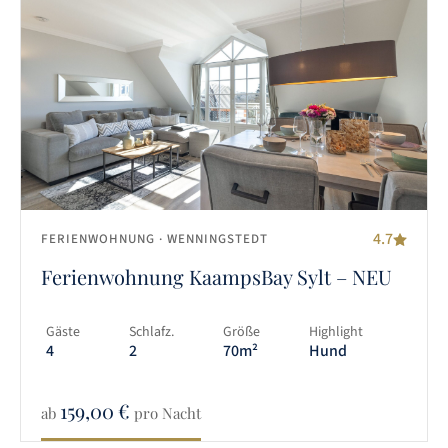
4.7
FERIENWOHNUNG
· WENNINGSTEDT
Ferienwohnung KaampsBay Sylt – NEU
Gäste
Schlafz.
Größe
Highlight
4
2
70m²
Hund
159,00
€
ab
pro Nacht