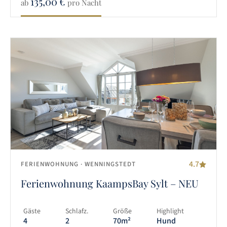
135,00
€
ab
pro Nacht
4.7
FERIENWOHNUNG
· WENNINGSTEDT
Ferienwohnung KaampsBay Sylt – NEU
Gäste
Schlafz.
Größe
Highlight
4
2
70m²
Hund