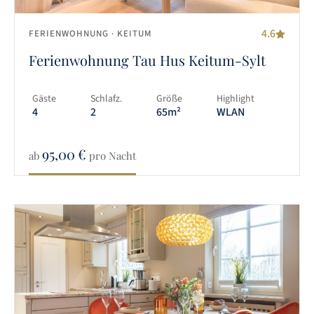
4.6
FERIENWOHNUNG
· KEITUM
Ferienwohnung Tau Hus Keitum-Sylt
Gäste
Schlafz.
Größe
Highlight
4
2
65m²
WLAN
95,00
€
ab
pro Nacht