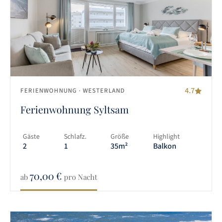
4.7
FERIENWOHNUNG
· WESTERLAND
Ferienwohnung Syltsam
Gäste
Schlafz.
Größe
Highlight
2
1
35m²
Balkon
70,00
€
ab
pro Nacht