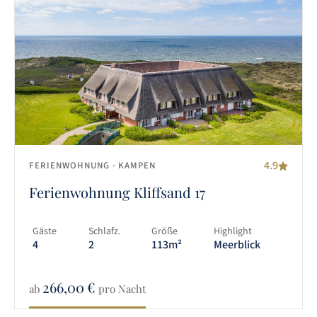
4.9
FERIENWOHNUNG
· KAMPEN
Ferienwohnung Kliffsand 17
Gäste
Schlafz.
Größe
Highlight
4
2
113m²
Meerblick
266,00
€
ab
pro Nacht