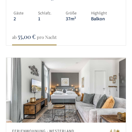
Gäste
Schlafz.
Größe
Highlight
2
1
37m²
Balkon
55,00
€
ab
pro Nacht
4.8
FERIENWOHNUNG
· WESTERLAND