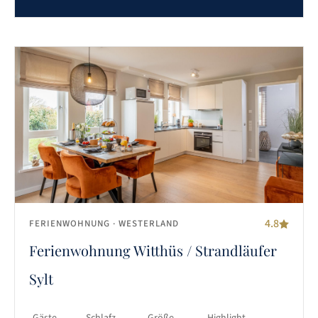
4.8
FERIENWOHNUNG
· WESTERLAND
Ferienwohnung Witthüs / Strandläufer
Sylt
Gäste
Schlafz.
Größe
Highlight