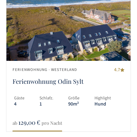
4.7
FERIENWOHNUNG
· WESTERLAND
Ferienwohnung Odin Sylt
Gäste
Schlafz.
Größe
Highlight
4
1
90m²
Hund
129,00
€
ab
pro Nacht